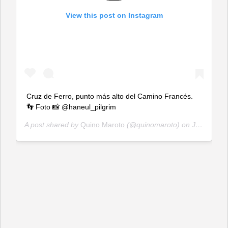
View this post on Instagram
Cruz de Ferro, punto más alto del Camino Francés.
👣 Foto 📸 @haneul_pilgrim
A post shared by
Quino Maroto
(@quinomaroto) on
Jul 3, 2019 at 10:54am PDT