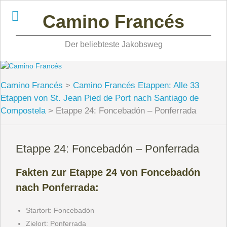
Skip
Camino Francés
to
content
Der beliebteste Jakobsweg
Camino Francés
>
Camino Francés Etappen: Alle 33
Etappen von St. Jean Pied de Port nach Santiago de
Compostela
>
Etappe 24: Foncebadón – Ponferrada
Etappe 24: Foncebadón – Ponferrada
Fakten zur Etappe 24 von Foncebadón
nach Ponferrada
:
Startort: Foncebadón
Zielort: Ponferrada