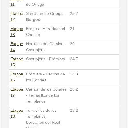
11
de Ortega
Etappe
San Juan de Ortega -
25,7
12
Burgos
Etappe
Burgos - Hornillos del
21
13
Camino
Etappe
Hornillos del Camino -
20
14
Castrojeriz
Etappe
Castrojeriz - Frómista
24,7
15
Etappe
Frómista - Carrión de
18,9
16
los Condes
Etappe
Carrión de los Condes
26,2
17
- Terradillos de los
Templarios
Etappe
Terradillos de los
23,2
18
Templarios -
Bercianos del Real