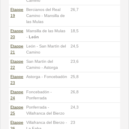
Camino
Etappe
Bercianos del Real
26,7
19
Camino - Mansilla de
las Mulas
Etappe
Mansilla de las Mulas
18,5
20
-
León
Etappe
León - San Martín del
24,5
21
Camino
Etappe
San Martín del
23,6
22
Camino - Astorga
Etappe
Astorga - Foncebadón
25,8
23
Etappe
Foncebadón -
26,8
24
Ponferrada
Etappe
Ponferrada -
24,3
25
Villafranca del Bierzo
Etappe
Villafranca del Bierzo -
23
26
La Faba