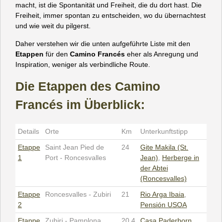
macht, ist die Spontanität und Freiheit, die du dort hast. Die
Freiheit, immer spontan zu entscheiden, wo du übernachtest
und wie weit du pilgerst.
Daher verstehen wir die unten aufgeführte Liste mit den
Etappen
für den
Camino Francés
eher als Anregung und
Inspiration, weniger als verbindliche Route.
Die Etappen des Camino
Francés im Überblick:
Details
Orte
Km
Unterkunftstipp
Etappe
Saint Jean Pied de
24
Gite Makila (St.
1
Port - Roncesvalles
Jean)
,
Herberge in
der Abtei
(Roncesvalles)
Etappe
Roncesvalles - Zubiri
21
Rio Arga Ibaia
,
2
Pensión USOA
Etappe
Zubiri - Pamplona
20,4
Casa Paderborn
,