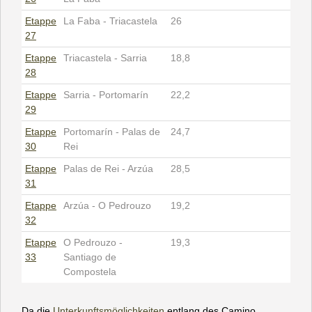
Etappe
La Faba - Triacastela
26
27
Etappe
Triacastela - Sarria
18,8
28
Etappe
Sarria - Portomarín
22,2
29
Etappe
Portomarín - Palas de
24,7
30
Rei
Etappe
Palas de Rei - Arzúa
28,5
31
Etappe
Arzúa - O Pedrouzo
19,2
32
Etappe
O Pedrouzo -
19,3
33
Santiago de
Compostela
Da die
Unterkunftsmöglichkeiten
entlang des Camino