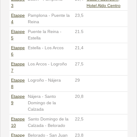
3
Hotel Aldo Centro
Etappe
Pamplona - Puente la
23,5
4
Reina
Etappe
Puente la Reina -
21.5
5
Estella
Etappe
Estella - Los Arcos
21,4
6
Etappe
Los Arcos - Logroño
27,5
7
Etappe
Logroño - Nájera
29
8
Etappe
Nájera - Santo
20,8
9
Domingo de la
Calzada
Etappe
Santo Domingo de la
22,5
10
Calzada - Belorado
Etappe
Belorado - San Juan
23,8