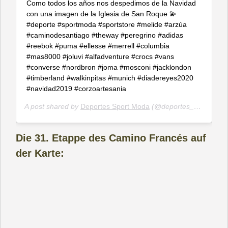
Como todos los años nos despedimos de la Navidad
con una imagen de la Iglesia de San Roque 💫
#deporte #sportmoda #sportstore #melide #arzúa
#caminodesantiago #theway #peregrino #adidas
#reebok #puma #ellesse #merrell #columbia
#mas8000 #joluvi #alfadventure #crocs #vans
#converse #nordbron #joma #mosconi #jacklondon
#timberland #walkinpitas #munich #diadereyes2020
#navidad2019 #corzoartesania
A post shared by
Deportes Sport Moda
(@deportes_arzua_melide) on
Die 31. Etappe des Camino Francés auf
der Karte: