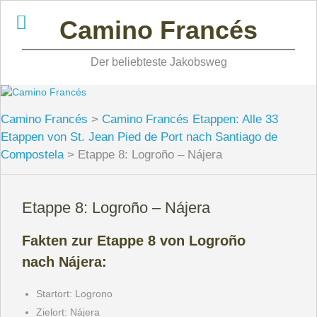
Skip
Camino Francés
to
content
Der beliebteste Jakobsweg
Camino Francés
>
Camino Francés Etappen: Alle 33
Etappen von St. Jean Pied de Port nach Santiago de
Compostela
>
Etappe 8: Logroño – Nájera
Etappe 8: Logroño – Nájera
Fakten zur Etappe 8 von
Logroño
nach Nájera:
Startort: Logrono
Zielort: Nájera