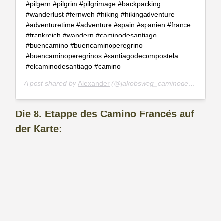
#pilgern #pilgrim #pilgrimage #backpacking
#wanderlust #fernweh #hiking #hikingadventure
#adventuretime #adventure #spain #spanien #france
#frankreich #wandern #caminodesantiago
#buencamino #buencaminoperegrino
#buencaminoperegrinos #santiagodecompostela
#elcaminodesantiago #camino
A post shared by
Alexander
(@jakobsweg_caminodesantiago) on
Die 8. Etappe des Camino Francés auf
der Karte: