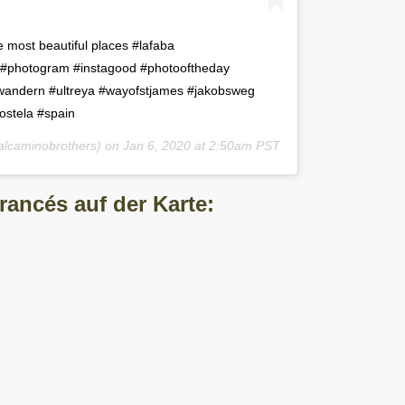
he most beautiful places #lafaba ⠀ ⠀
 #photogram #instagood #photooftheday
#wandern #ultreya #wayofstjames #jakobsweg
stela #spain
lcaminobrothers) on
Jan 6, 2020 at 2:50am PST
rancés auf der Karte: