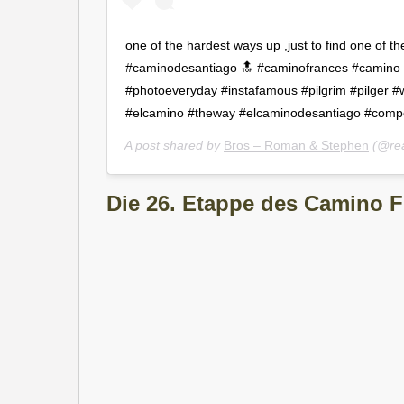
one of the hardest ways up ,just to find one of t
#caminodesantiago 🔝 #caminofrances #camino
#photoeveryday #instafamous #pilgrim #pilger 
#elcamino #theway #elcaminodesantiago #compo
A post shared by
Bros – Roman & Stephen
(@rea
Die 26. Etappe des Camino F